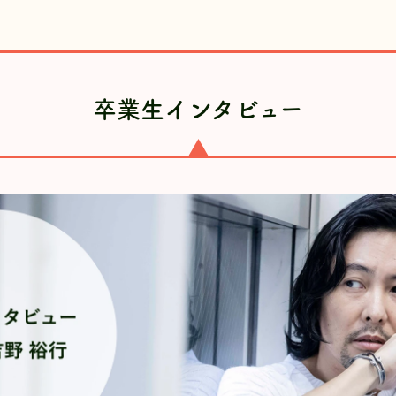
シグマ・セブン代表メッセージ
シグマ
卒業生インタビュー
見学・説明会のご案内
コース
講師紹介
募集要
卒業生インタビュー
資料請
アクセス
よくあ